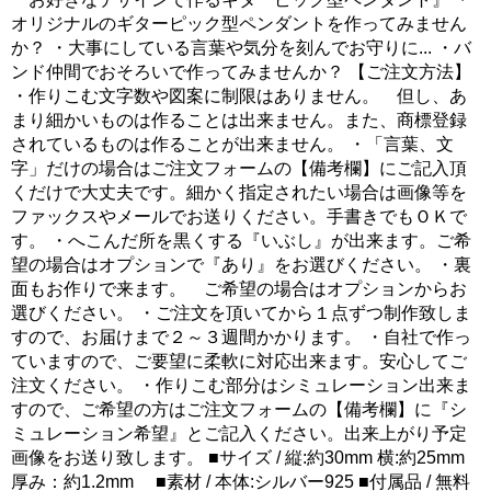
オリジナルのギターピック型ペンダントを作ってみません
か？ ・大事にしている言葉や気分を刻んでお守りに... ・バ
ンド仲間でおそろいで作ってみませんか？ 【ご注文方法】
・作りこむ文字数や図案に制限はありません。 但し、あ
まり細かいものは作ることは出来ません。また、商標登録
されているものは作ることが出来ません。 ・「言葉、文
字」だけの場合はご注文フォームの【備考欄】にご記入頂
くだけで大丈夫です。細かく指定されたい場合は画像等を
ファックスやメールでお送りください。手書きでもＯＫで
す。 ・へこんだ所を黒くする『いぶし』が出来ます。ご希
望の場合はオプションで『あり』をお選びください。 ・裏
面もお作りで来ます。 ご希望の場合はオプションからお
選びください。 ・ご注文を頂いてから１点ずつ制作致しま
すので、お届けまで２～３週間かかります。 ・自社で作っ
ていますので、ご要望に柔軟に対応出来ます。安心してご
注文ください。 ・作りこむ部分はシミュレーション出来ま
すので、ご希望の方はご注文フォームの【備考欄】に『シ
ミュレーション希望』とご記入ください。出来上がり予定
画像をお送り致します。 ■サイズ / 縦:約30mm 横:約25mm
厚み：約1.2mm ■素材 / 本体:シルバー925 ■付属品 / 無料