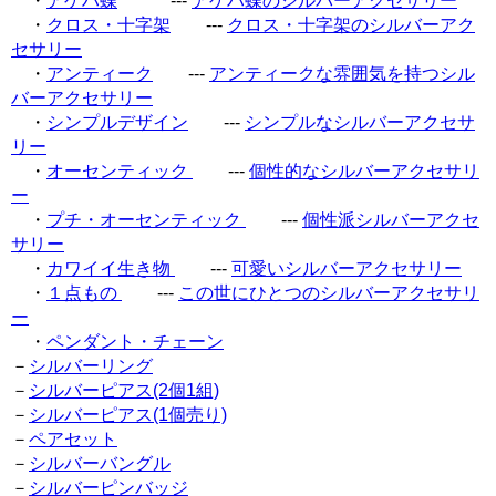
・
アゲハ蝶
---
アゲハ蝶のシルバーアクセサリー
・
クロス・十字架
---
クロス・十字架のシルバーアク
セサリー
・
アンティーク
---
アンティークな雰囲気を持つシル
バーアクセサリー
・
シンプルデザイン
---
シンプルなシルバーアクセサ
リー
・
オーセンティック
---
個性的なシルバーアクセサリ
ー
・
プチ・オーセンティック
---
個性派シルバーアクセ
サリー
・
カワイイ生き物
---
可愛いシルバーアクセサリー
・
１点もの
---
この世にひとつのシルバーアクセサリ
ー
・
ペンダント・チェーン
－
シルバーリング
－
シルバーピアス(2個1組)
－
シルバーピアス(1個売り)
－
ペアセット
－
シルバーバングル
－
シルバーピンバッジ