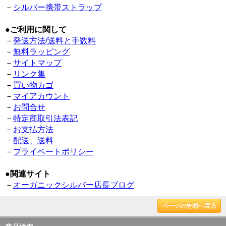
－
シルバー携帯ストラップ
●
ご利用に関して
－
発送方法/送料と手数料
－
無料ラッピング
－
サイトマップ
－
リンク集
－
買い物カゴ
－
マイアカウント
－
お問合せ
－
特定商取引法表記
－
お支払方法
－
配送、送料
－
プライベートポリシー
●
関連サイト
－
オーガニックシルバー店長ブログ
ページの先頭へ戻る