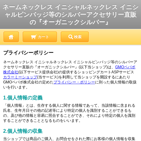
ネームネックレス イニシャルネックレス イニシ
ャルピンバッジ等のシルバーアクセサリー直販
の『オーガニックシルバー』
カート
検索
プライバシーポリシー
ネームネックレス イニシャルネックレス イニシャルピンバッジ等のシルバーア
クセサリー直販の『オーガニックシルバー』(以下当ショップ)は、
GMOペパボ
株式会社
(以下サービス提供会社)の提供するショッピングカートASPサービス
カラーミーショップ
(当サービス)を利用して当ショップを開設するにあたり
GMOペパボ株式会社の定めた
プライバシー・ポリシー
に則った個人情報の取扱
いを行います。
1.個人情報の定義
「個人情報」とは、生存する個人に関する情報であって、当該情報に含まれる
氏名、生年月日その他の記述等により特定の個人を識別することができるも
の、及び他の情報と容易に照合することができ、それにより特定の個人を識別
することができることとなるものをいいます。
2.個人情報の収集
当ショップでは商品のご購入、お問合せをされた際にお客様の個人情報を収集