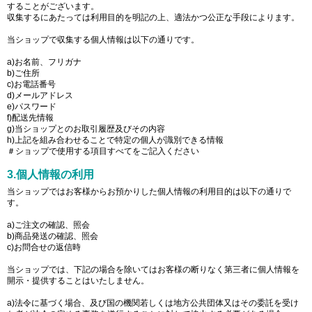
することがございます。
収集するにあたっては利用目的を明記の上、適法かつ公正な手段によります。
当ショップで収集する個人情報は以下の通りです。
a)お名前、フリガナ
b)ご住所
c)お電話番号
d)メールアドレス
e)パスワード
f)配送先情報
g)当ショップとのお取引履歴及びその内容
h)上記を組み合わせることで特定の個人が識別できる情報
＃ショップで使用する項目すべてをご記入ください
3.個人情報の利用
当ショップではお客様からお預かりした個人情報の利用目的は以下の通りで
す。
a)ご注文の確認、照会
b)商品発送の確認、照会
c)お問合せの返信時
当ショップでは、下記の場合を除いてはお客様の断りなく第三者に個人情報を
開示・提供することはいたしません。
a)法令に基づく場合、及び国の機関若しくは地方公共団体又はその委託を受け