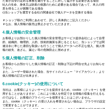
た者が法令の定める事務を遂行することに対して協力する必要がある場合
b)人の生命、身体又は財産の保護のために必要がある場合であって、本人の同
意を得ることが困難である場合
c)当ショップを運営する会社の関連会社で個人データを交換する場合
＃ショップ様のご利用にあわせて、詳しく具体的にご記入ください
＃なお、個人情報の販売は禁止させていただきます。
4.個人情報の安全管理
お客様よりお預かりした個人情報の安全管理はサービス提供会社によって合理
的、組織的、物理的、人的、技術的施策を講じるとともに、当ショップでは関
連法令に準じた適切な取扱いを行うことで個人データへの不正な侵入、個人情
報の紛失、改ざん、漏えい等の危険防止に努めます。
5.個人情報の訂正、削除
お客様からお預かりした個人情報の訂正・削除は下記の問合せ先よりお知らせ
下さい。
また、ユーザー登録された場合、当サイトのメニュー「マイアカウント」より
個人情報の訂正が出来ます。
6.cookie(クッキー)の使用について
当社は、お客様によりよいサービスを提供するため、cookie （クッキー）を使
用することがありますが、これにより個人を特定できる情報の収集を行えるも
のではなく、お客様のプライバシーを侵害することはございません。
また、cookie （クッキー）の受け入れを希望されない場合は、ブラウザの設定
で変更することができます。