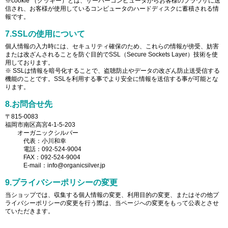
※cookie （クッキー）とは、サーバーコンピュータからお客様のブラウザに送
信され、お客様が使用しているコンピュータのハードディスクに蓄積される情
報です。
7.SSLの使用について
個人情報の入力時には、セキュリティ確保のため、これらの情報が傍受、妨害
または改ざんされることを防ぐ目的でSSL（Secure Sockets Layer）技術を使
用しております。
※ SSLは情報を暗号化することで、盗聴防止やデータの改ざん防止送受信する
機能のことです。SSLを利用する事でより安全に情報を送信する事が可能とな
ります。
8.お問合せ先
〒815-0083
福岡市南区高宮4-1-5-203
オーガニックシルバー
代表：小川和幸
電話：092-524-9004
FAX：092-524-9004
E-mail：info@organicsilver.jp
9.プライバシーポリシーの変更
当ショップでは、収集する個人情報の変更、利用目的の変更、またはその他プ
ライバシーポリシーの変更を行う際は、当ページへの変更をもって公表とさせ
ていただきます。