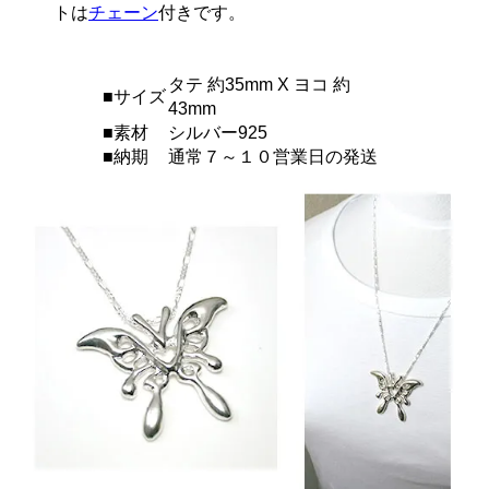
トは
チェーン
付きです。
タテ 約35mm X ヨコ 約
■サイズ
43mm
■素材
シルバー925
■納期
通常７～１０営業日の発送